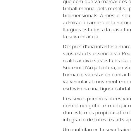
quelcom que va marcar des de
treball manual dels metalls i 
tridimensionals. A més, el se
admiració i amor per la natura
llargues estades a la casa fam
la seva infància.
Després d’una infantesa marca
seus estudis essencials a Reus
realitzar diversos estudis supe
Superior d’Arquitectura, on va
formació va estar en contacte
va vincular al moviment moder
esdevindria una figura cabdal
Les seves primeres obres van e
com el neogòtic, el mudèjar o e
d’un estil més propi basat en l
integració de totes les arts a
Un punt clau en la seva trajec