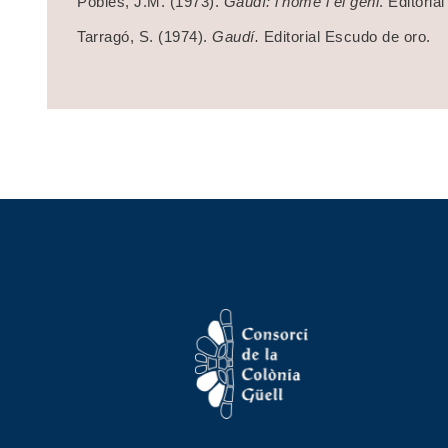
Pobles, J.M. (1973).
Gaudí: l’home i el geni
. Editoria
Tarragó, S. (1974).
Gaudí.
Editorial Escudo de oro.