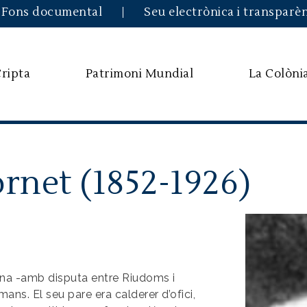
Vés al contingut
Fons documental
Seu electrònica i transparè
Cripta
Patrimoni Mundial
La Colòni
rnet (1852-1926)
Imatge
na -amb disputa entre Riudoms i
mans. El seu pare era calderer d’ofici,