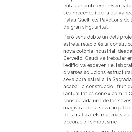
entaular amb l’empresari catal
seu mecenes i per a qui va r
Palau Güell, els Pavellons de l
de gran singularitat.
Però sens dubte un dels proj
estreta relació és la construcc
nova colònia industrial idead
Cervelló. Gaudí va treballar e
l’edifici va esdevenir el labora
diverses solucions estructural
seva obra estrella, la Sagrada
acabar la construcció i fruit d
l’actualitat es coneix com la C
considerada una de les seves
magistral de la seva arquitec
de la natura, els materials aut
decoració i simbolisme.
Posteriorment, l’arquitecte va 