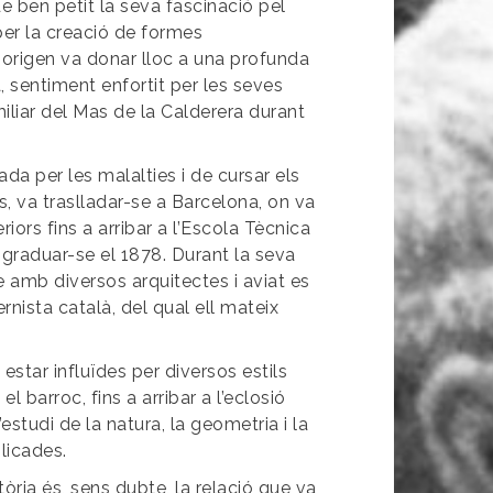
 ben petit la seva fascinació pel
per la creació de formes
u origen va donar lloc a una profunda
, sentiment enfortit per les seves
iliar del Mas de la Calderera durant
da per les malalties i de cursar els
, va traslladar-se a Barcelona, on va
riors fins a arribar a l’Escola Tècnica
 graduar-se el 1878. Durant la seva
 amb diversos arquitectes i aviat es
nista català, del qual ell mateix
.
star influïdes per diversos estils
l barroc, fins a arribar a l’eclosió
’estudi de la natura, la geometria i la
plicades.
tòria és, sens dubte, la relació que va