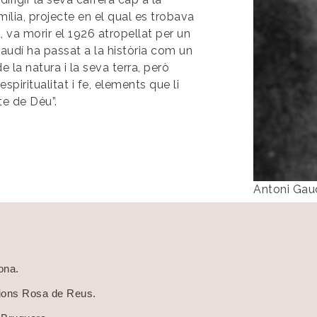
ília, projecte en el qual es trobava
va morir el 1926 atropellat per un
audí ha passat a la història com un
e la natura i la seva terra, però
iritualitat i fe, elements que li
cte de Déu”.
Antoni Gaud
lona.
cions Rosa de Reus.