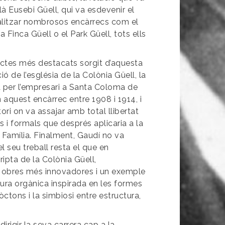
à Eusebi Güell, qui va esdevenir el
ealitzar nombrosos encàrrecs com el
a Finca Güell o el Park Güell, tots ells
ectes més destacats sorgit d’aquesta
ió de l’església de la Colònia Güell, la
a per l’empresari a Santa Coloma de
n aquest encàrrec entre 1908 i 1914, i
tori on va assajar amb total llibertat
s i formals que després aplicaria a la
 Família. Finalment, Gaudí no va
el seu treball resta el que en
ripta de la Colònia Güell,
 obres més innovadores i un exemple
tura orgànica inspirada en les formes
òctons i la simbiosi entre estructura,
dirigir la seva carrera cap a la