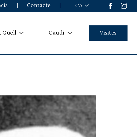
ncia
Contacte
CA
a Güell
Gaudí
Visites