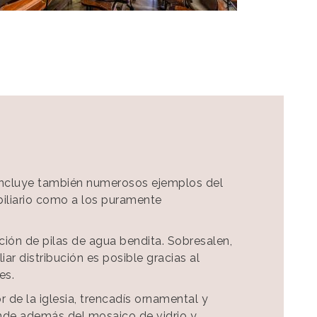
Colònia Güe
l incluye también numerosos ejemplos del
biliario como a los puramente
ción de pilas de agua bendita. Sobresalen,
ar distribución es posible gracias al
es.
r de la iglesia, trencadís ornamental y
nde además del mosaico de vidrio y