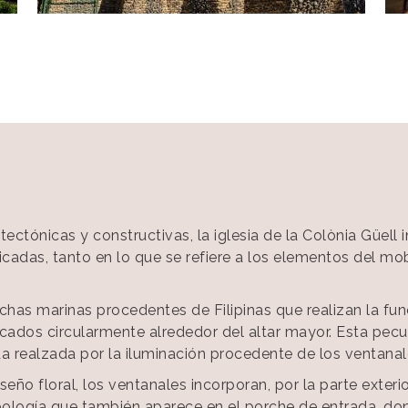
ectónicas y constructivas, la iglesia de la Colònia Güel
icadas, tanto en lo que se refiere a los elementos del mo
has marinas procedentes de Filipinas que realizan la fun
cados circularmente alrededor del altar mayor. Esta peculi
da realzada por la iluminación procedente de los ventanal
eño floral, los ventanales incorporan, por la parte exterio
bología que también aparece en el porche de entrada, do