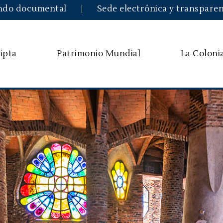
Pasar al contenido principal
ndo documental
Sede electrónica y transparen
ipta
Patrimonio Mundial
La Coloni