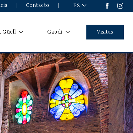
cia
Contacto
ES
a Güell
Gaudí
Visitas