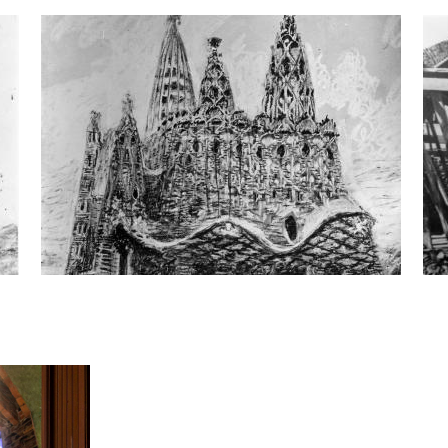
Cripta Gaudí
Cri