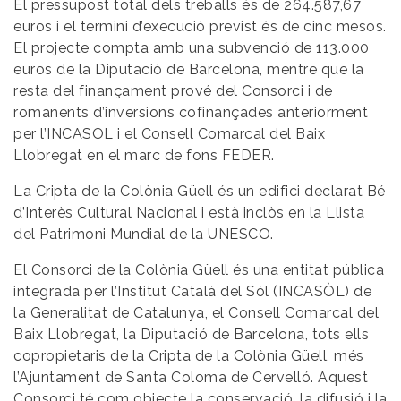
El pressupost total dels treballs és de 264.587,67
euros i el termini d’execució previst és de cinc mesos.
El projecte compta amb una subvenció de 113.000
euros de la Diputació de Barcelona, mentre que la
resta del finançament prové del Consorci i de
romanents d’inversions cofinançades anteriorment
per l’INCASOL i el Consell Comarcal del Baix
Llobregat en el marc de fons FEDER.
La Cripta de la Colònia Güell és un edifici declarat Bé
d’Interès Cultural Nacional i està inclòs en la Llista
del Patrimoni Mundial de la UNESCO.
El Consorci de la Colònia Güell és una entitat pública
integrada per l’Institut Català del Sòl (INCASÒL) de
la Generalitat de Catalunya, el Consell Comarcal del
Baix Llobregat, la Diputació de Barcelona, tots ells
copropietaris de la Cripta de la Colònia Güell, més
l’Ajuntament de Santa Coloma de Cervelló. Aquest
Consorci té com objecte la conservació, la difusió i la