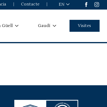
ncia
Contacte
EN
a Güell
Gaudí
Visites