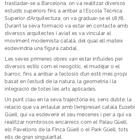
traslladar-se a Barcelona, on va realitzar diversos
estudis superiors fins a arribar a l’Escola Tècnica
Superior d’Arquitectura, on va graduar-se el 1878.
Durant la seva formació va estar en contacte amb
diversos arquitectes i aviat es va vincular al
moviment modernista català, del qual ell mateix
esdevindria una figura cabdal.
Les seves primeres obres van estar influïdes per
diversos estils com el neogòtic, el mudèjar o el
barroc, fins a arribar a l’eclosió d’un estil més propi
basat en l’estudi de la natura, la geometria i la
integració de totes les arts aplicades.
Un punt clau en la seva trajectòria és, sens dubte, la
relació que va entaular amb l’empresari català Eusebi
Güell, qui va esdevenir el seu mecenes i per a qui va
realitzar nombrosos encàrrecs com el Palau Güell,
els Pavellons de la Finca Güell o el Park Güell, tots
ells de gran singularitat.