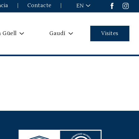
ncia
Contacte
EN
a Güell
Gaudí
Visites