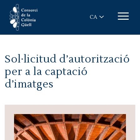
Vés al contingut
CA
Sol·licitud d’autorització
per a la captació
d’imatges
Imatge